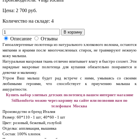
Цена:
2 700 руб.
Количество на складе:
4
В корзину
Описание
Отзывы
Гипоаллергенные полотенца из натурального хлопкового волокна, остаются
мягкими и яркими после многочисленных стирок, не травмируют нежную
кожу малыша.
Натуральная махровая ткань отлично впитывает влагу и быстро сохнет. Эти
нарядные махровые полотенца для купания обязательно понравится и
девочке и мальчику.
Утром Ваш малыш будет рад встрече с ними, умываясь со своими
любимыми героями, что способствует к приучению малыша к
аккуратности.
Купить набор элитных детских полотенец в нашем интернет магазине
Stilkomforta можно через корзину на сайте или позвонив нам по
телефонам Москва
Производство и бренд Италия
Размер: 60*110 - 1 шт; 40*60 - 1 шт
Цвет: розовый, бежевый, голубой
Отделка: аппликация, вышивка
Состав: 100% хлопок