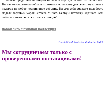
страничке представлены модели на любой вкус для любых потребностей.
Вы так же сможете подобрать трикотажную пижаму для своего мужчины в
подарок на любое праздничное событие. Вы для себя сможете подобрать
модели торговых марок Ferrucci, Vilfram, Denny`S (Италия). Удачного Вам
выбора и только положительных эмоций!
трикотаж купить в интернет магазине недорого с
доставкой Москва и по России
новая эксклюзивная коллекция
Copyright MAXXmarketing Webdesigner GmbH
Мы сотрудничаем только с
проверенными поставщиками!