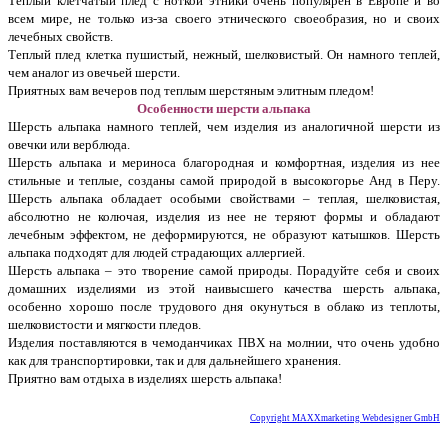
Теплый клетчатый плед с ноткой этники очень популярен в Европе и во
всем мире, не только из-за своего этнического своеобразия, но и своих
лечебных свойств.
Теплый плед клетка пушистый, нежный, шелковистый. Он намного теплей,
чем аналог из овечьей шерсти.
Приятных вам вечеров под теплым шерстяным элитным пледом!
Особенности шерсти альпака
Шерсть альпака намного теплей, чем изделия из аналогичной шерсти из
овечки или верблюда.
Шерсть альпака и мериноса благородная и комфортная, изделия из нее
стильные и теплые, созданы самой природой в высокогорье Анд в Перу.
Шерсть альпака обладает особыми свойствами – теплая, шелковистая,
абсолютно не колючая, изделия из нее не теряют формы и обладают
лечебным эффектом, не деформируются, не образуют катышков. Шерсть
альпака подходят для людей страдающих аллергией.
Шерсть альпака – это творение самой природы. Порадуйте себя и своих
домашних изделиями из этой наивысшего качества шерсть альпака,
особенно хорошо после трудового дня окунуться в облако из теплоты,
шелковистости и мягкости пледов.
Изделия поставляются в чемоданчиках ПВХ на молнии, что очень удобно
как для транспортировки, так и для дальнейшего хранения.
Приятно вам отдыха в изделиях шерсть альпака!
Copyright MAXXmarketing Webdesigner GmbH