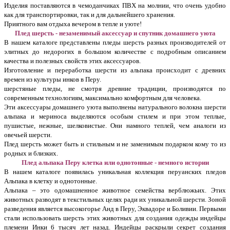
Изделия поставляются в чемоданчиках ПВХ на молнии, что очень удобно
как для транспортировки, так и для дальнейшего хранения.
Приятного вам отдыха вечером в тепле и уюте!
Плед шерсть - незаменимый аксессуар и спутник домашнего уюта
В нашем каталоге представлены пледы шерсть разных производителей от
элитных до недорогих в большом количестве с подробным описанием
качества и полезных свойств этих аксессуаров.
Изготовление и переработка шерсти из альпака происходит с древних
времен из культуры инков в Перу.
шерстяные пледы, не смотря древние традиции, производятся по
современным технологиям, максимально комфортным для человека.
Эти аксессуары домашнего уюта выполнены натурального волокна шерсти
альпака и мериноса выделяются особым стилем и при этом теплые,
пушистые, нежные, шелковистые. Они намного теплей, чем аналоги из
овечьей шерсти.
Плед шерсть может быть и стильным и не заменимым подарком кому то из
родных и близких.
Плед альпака Перу клетка или однотонные - немного истории
В нашем каталоге появилась уникальная коллекция перуанских пледов
Альпака в клетку и однотонные.
Альпака – это одомашненное животное семейства верблюжьих. Этих
животных разводят в текстильных целях ради их уникальной шерсти. Зоной
разведения является высокогорье Анд в Перу, Эквадоре и Боливии. Первыми
стали использовать шерсть этих животных для создания одежды индейцы
племени Инки 6 тысяч лет назад. Индейцы раскрыли секрет создания