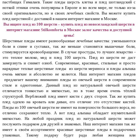
пастбищах Гималаев. Такие пледы шерсть клетка и плед шотландский с
ноткой этники очень популярны в Европе и во всем мире, не только из-за
своей оригинальности, но и своих лечебных свойств. Вы можете купить
плед шерстяной с доставкой в нашем интернет магазине в Москве.
Вы ищите плед из 100 шерсти – купить плед из новозеландской шерсти в
интернет магазине Stilkomforta в Москве залог качества и доступной
цены!
Шерстяные пледы имеют разнообразные лечебные качества: уменьшаются
боли в спине и суставах, так же меньше становятся мышечные боли,
стимулируется кровообращение. В случае простуды, то лучшее лекарство -
это теплое молоко, мед и плед 100 шерсть. Плед из шерсти не даст
замерзнуть и снимет озноб. Современные, красивые, стильные и просто
нарядные теплые шерстяные пледы из шерсти мериноса и пледы альпака
очень мягкие и абсолютно не колются. Наш интернет магазин пледов
предлагает вашему вниманию пледы из овечьей шерсти в современном
стиле и однотонные. Данный плед из натуральной овечьей шерсти
отличается тонкостью и мягкостью, но в тоже время очень тёплой
структурой. Верблюжий плед имеет кисти с двух сторон. Так же купить
плед одеяло на кровать или диван, его отличие это отсутствие кистей.
Пледы из 100 овечьей шерсти не имеют на поверхности большого ворса, но
отлично сохраняют тепло. А вот плед альпака обладает изумительной
мягкостью. На любой праздник плед из натуральной шерсти может
послужить подарком для друзей и знакомых. Наш интернет магазин так же
имеет в своём ассортименте красивые шерстяные пледы в подарочных
упаковках. Такому подарку будет рада любая женщина или