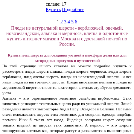
складе: 17
Купить
Подробнее
1
2
3
4
5
6
Пледы из натуральной шерсти - верблюжьей, овечьей,
новозеландской, альпака и мериноса, клетка и однотонные
купить интернет магазин Москва и с доставкой почтой по
России.
Купить плед шерсть для создания уютной атмосферы дома или для
загородных прогулок и путешествий
На этой странице нашего каталога вы можете подробно изучить и
рассмотреть пледы шерсть альпака, пледы шерсть мериноса, пледы шерсть
верблюжья, плед овечья шерсть, пледы из новозеландской шерсти и все
наши пледы из натуральной шерсти. Пледы шерстяные альпака и пледы из
мериносовой шерсти относятся к категории элитных атрибутов домашнего
уюта.
Альпака – это одомашненное животное семейства верблюжьих. Этих
животных разводят в текстильных целях ради их уникальной шерсти. Зоной
разведения является высокогорье Анд в Перу, Эквадоре и Боливии. Первыми
стали использовать шерсть этих животных для создания одежды индейцы
племени Инки 6 тысяч лет назад. Индейцы раскрыли секрет создания
теплых изделий из шерсти этих животных. А меринос – это шерсть
тонкорунных элитных коз, которые растут и развиваются в высокогорных