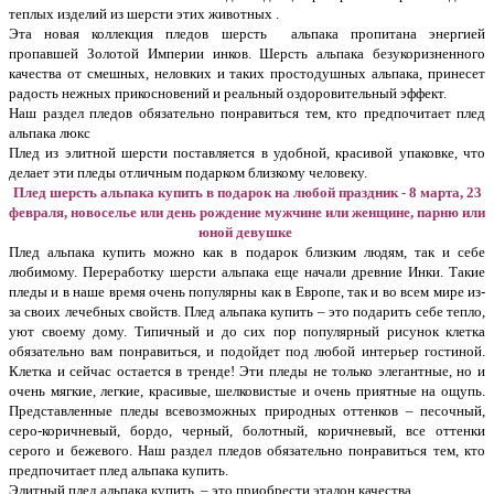
теплых изделий из шерсти этих животных .
Эта новая коллекция пледов шерсть альпака пропитана энергией
пропавшей Золотой Империи инков. Шерсть альпака безукоризненного
качества от смешных, неловких и таких простодушных альпака, принесет
радость нежных прикосновений и реальный оздоровительный эффект.
Наш раздел пледов обязательно понравиться тем, кто предпочитает плед
альпака люкс
Плед из элитной шерсти поставляется в удобной, красивой упаковке, что
делает эти пледы отличным подарком близкому человеку.
Плед шерсть альпака купить в подарок на любой праздник - 8 марта, 23
февраля, новоселье или день рождение мужчине или женщине, парню или
юной девушке
Плед альпака купить можно как в подарок близким людям, так и себе
любимому. Переработку шерсти альпака еще начали древние Инки. Такие
пледы и в наше время очень популярны как в Европе, так и во всем мире из-
за своих лечебных свойств. Плед альпака купить – это подарить себе тепло,
уют своему дому. Типичный и до сих пор популярный рисунок клетка
обязательно вам понравиться, и подойдет под любой интерьер гостиной.
Клетка и сейчас остается в тренде! Эти пледы не только элегантные, но и
очень мягкие, легкие, красивые, шелковистые и очень приятные на ощупь.
Представленные пледы всевозможных природных оттенков – песочный,
серо-коричневый, бордо, черный, болотный, коричневый, все оттенки
серого и бежевого. Наш раздел пледов обязательно понравиться тем, кто
предпочитает плед альпака купить.
Элитный плед альпака купить – это приобрести эталон качества.