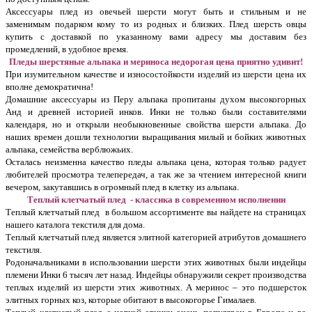
Аксессуары плед из овечьей шерсти могут быть и стильным и не
заменимым подарком кому то из родных и близких. Плед шерсть овцы
купить с доставкой по указанному вами адресу мы доставим без
промедлений, в удобное время.
Пледы шерстяные альпака и мериноса недорогая цена приятно удивит!
При изумительном качестве и износостойкости изделий из шерсти цена их
вполне демократична!
Домашние аксессуары из Перу альпака пропитаны духом высокогорных
Анд и древней историей инков. Инки не только были составителями
календаря, но и открыли необыкновенные свойства шерсти альпака. До
наших времен дошли технологии выращивания милый и бойких животных
альпака, семейства верблюжьих.
Осталась неизменна качество пледы альпака цена, которая только радует
любителей просмотра телепередач, а так же за чтением интересной книги
вечером, закутавшись в огромный плед в клетку из альпака.
Теплый клетчатый плед
- классика в современном исполнении
Теплый клетчатый плед в большом ассортименте вы найдете на страницах
нашего каталога текстиля для дома.
Теплый клетчатый плед является элитной категорией атрибутов домашнего
текстиля.
Родоначальниками в использовании шерсти этих животных были индейцы
племени Инки 6 тысяч лет назад. Индейцы обнаружили секрет производства
теплых изделий из шерсти этих животных. А меринос – это подшерсток
элитных горных коз, которые обитают в высокогорье Гималаев.