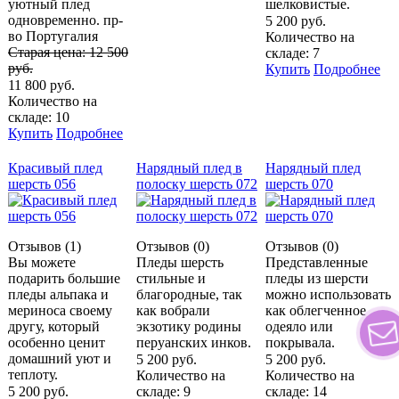
уютный плед
шелковистые.
одновременно. пр-
5 200 руб.
во Португалия
Количество на
Старая цена:
12 500
складе: 7
руб.
Купить
Подробнее
11 800 руб.
Количество на
складе: 10
Купить
Подробнее
Красивый плед
Нарядный плед в
Нарядный плед
шерсть 056
полоску шерсть 072
шерсть 070
Отзывов (1)
Отзывов (0)
Отзывов (0)
Вы можете
Пледы шерсть
Представленные
подарить большие
стильные и
пледы из шерсти
пледы альпака и
благородные, так
можно использовать
мериноса своему
как вобрали
как облегченное
другу, который
экзотику родины
одеяло или
особенно ценит
перуанских инков.
покрывала.
домашний уют и
5 200 руб.
5 200 руб.
теплоту.
Количество на
Количество на
5 200 руб.
складе: 9
складе: 14