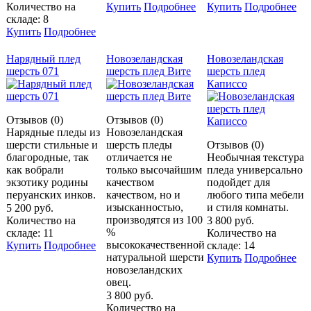
Количество на
Купить
Подробнее
Купить
Подробнее
складе: 8
Купить
Подробнее
Нарядный плед
Новозеландская
Новозеландская
шерсть 071
шерсть плед Вите
шерсть плед
Каписсо
Отзывов (0)
Отзывов (0)
Нарядные пледы из
Новозеландская
шерсти стильные и
шерсть пледы
Отзывов (0)
благородные, так
отличается не
Необычная текстура
как вобрали
только высочайшим
пледа универсально
экзотику родины
качеством
подойдет для
перуанских инков.
качеством, но и
любого типа мебели
изысканностью,
и стиля комнаты.
5 200 руб.
производятся из 100
Количество на
3 800 руб.
%
складе: 11
Количество на
высококачественной
Купить
Подробнее
складе: 14
натуральной шерсти
Купить
Подробнее
новозеландских
овец.
3 800 руб.
Количество на