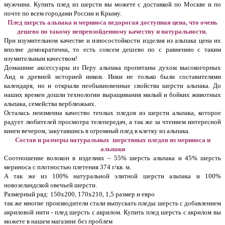
мужчина. Купить плед из шерсти вы можете с доставкой по Москве и по
почте по всем городами России и Крыму.
Плед шерсть альпака и мериноса недорогая доступная цена, что очень
дешево по такому непревзойденному качеству и натуральности.
При изумительном качестве и износостойкости изделия из альпака цена их
вполне демократична, то есть совсем дешево по с равнению с таким
изумительным качеством!
Домашние аксессуары из Перу альпака пропитаны духом высокогорных
Анд и древней историей инков. Инки не только были составителями
календаря, но и открыли необыкновенные свойства шерсти альпака. До
наших времен дошли технологии выращивания милый и бойких животных
альпака, семейства верблюжьих.
Осталась неизменна качество теплых пледов из шерсти альпака, которое
радует любителей просмотра телепередач, а так же за чтением интересной
книги вечером, закутавшись в огромный плед в клетку из альпака.
Состав и размеры натуральных шерстяных пледов из мериноса и
альпаки
Соотношение волокон в изделиях – 55% шерсть альпака и 45% шерсть
мериноса с плотностью плетения 374 г/кв. м.
А так же из 100% натуральной элитной шерсти альпака и 100%
новозеландской овечьей шерсти.
Размерный ряд: 150х200, 170х210, 1,5 размер и евро
так же многие производители стали выпускать пледы шерсть с добавлением
акриловой нити - плед шерсть с акрилом. Купить плед шерсть с акрилом вы
можете в нашем магазине без проблем