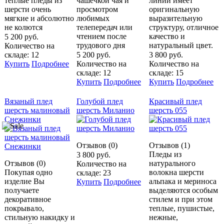
теплые пледы из
чашечкой чая и
линии имеет
шерсти очень
просмотром
оригинальную
мягкие и абсолютно
любимых
выразительную
не колются
телепередач или
структуру, отличное
чтением после
качество и
5 200 руб.
трудового дня
натуральный цвет.
Количество на
складе: 12
5 200 руб.
3 800 руб.
Купить
Подробнее
Количество на
Количество на
складе: 12
складе: 15
Купить
Подробнее
Купить
Подробнее
Вязаный плед
Голубой плед
Красивый плед
шерсть малиновый
шерсть Миланио
шерсть 055
Снежинки
Отзывов (0)
Отзывов (1)
Пледы из
3 800 руб.
Отзывов (0)
натурального
Количество на
Покупая одно
волокна шерсти
складе: 23
изделие Вы
альпака и мериноса
Купить
Подробнее
получаете
выделяются особым
декоративное
стилем и при этом
покрывало,
теплые, пушистые,
стильную накидку и
нежные,