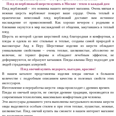
Плед из верблюжьей шерсти купить в Москве - тепло в каждый дом
Плед верблюжий – это новинка нашего интернет магазина. Очень мягкая и
нежная шерсть верблюжат покорит ваше сердце. Очень теплый и
практически невесомый плед верблюжий доставит вам истинное
наслаждение от прикосновений. Как хорошо вечером с родными и
близкими окунутся в мир наслаждений от общения, закутавшись в теплый
плед.
Шерсть из которой сделан шерстяной плед благородная и комфортная, а
пледы и одеяла из нее стильные и теплые, созданы самой природой в
высокогорье Анд в Перу. Шерстяные изделия из шерсти обладают
уникальными свойствами – очень теплые, шелковистые, абсолютно не
колючие, не теряют формы и обладают лечебным эффектом, не
деформируются, не образуют катышков. Пледы альпака Перу подходят для
людей страдающих аллергией.
Плед овечий купить недорого, выгодно, красиво!
В нашем каталоге представлены изделия пледы овечьи в большом
количестве с подробным описанием качества и полезных свойств этих
аксессуаров.
Изготовление и переработка шерсти овцы происходит с древних времен.
Пледы из овечьей шерсти, не смотря древние традиции, производятся по
современным технологиям, максимально комфортным для человека.
Эти аксессуары домашнего уюта выполнены натурального волокна шерсти
овцы выделяются особым стилем и при этом теплые, пушистые, нежные,
шелковистые. Плед овечий купить вы сможете в нашем интернет магазине
по доступным ценам.