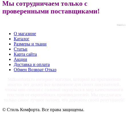
Мы сотрудничаем только с
проверенными поставщиками!
blogjquery.ru
О магазине
Каталог
Размеры и ткани
Статьи
Карта сайта
Акции
Доставка и оплата
Обмен Возврат Отказ
Stilkomforta.ru интернет магазин, который на протяжении
многих лет делает все возможное для своих покупателей,
чтобы они смогли с головой окунуться в мир качественного
текстиля от европейских производителей. Мы предлагаем
только самое лучшее потому, что дорожим своей репутацией!
© Стиль Комфорта. Все права защищены.