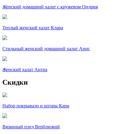
Женский домашний халат с кружевом Ондрия
Теплый женский халат Клара
Стильный женский домашний халат Анис
Женский халат Антра
Скидки
Набор покрывало и шторы Кари
Вязанный плед Верблюжий