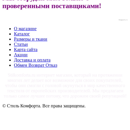
проверенными поставщиками!
blogjquery.ru
О магазине
Каталог
Размеры и ткани
Статьи
Карта сайта
Акции
Доставка и оплата
Обмен Возврат Отказ
Stilkomforta.ru интернет магазин, который на протяжении
многих лет делает все возможное для своих покупателей,
чтобы они смогли с головой окунуться в мир качественного
текстиля от европейских производителей. Мы предлагаем
только самое лучшее потому, что дорожим своей репутацией!
© Стиль Комфорта. Все права защищены.