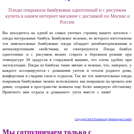
Пледы покрывала бамбуковые однотонный и с рисунком
купить в нашем интернет магазине с доставкой по Москве и
России
Вы находитесь на одной из самых уютных страниц нашего каталога –
пледы натуральные бамбук. Бамбуковое волокно, из которого изготовлены
эти замечательные бамбуковые пледы обладает антибактериальными и
антиаллергенными свойствами, не электризуются. Пледы бамбук
однотонные и с рисунком можно стирать в бережном режиме при
температуре 30 градусов в стиральной машине, что очень удобно при
эксплуатации. Пледы из бамбука такие мягкие и нежные, что, наверное, у
каждого ассоциируются с домашним уютом и теплом родного дома,
комфортным и сладким сном и отдыхом. Так же эти замечательные пледы
покрывала бамбуковые можно использовать как покрывало на кровать или
диван, создавая в пространстве комнаты еще более камерную обстановку
Приятного вам отдыха и домашнего уюта вместе с нами!
лед из бамбука
микрофибра пушистый интернет магазин дешево. Плед бамбуковый однотонный и с рисунком вышивка
экстра класса купить с доставкой.
Copyright MAXXmarketing Webdesigner GmbH
Мы сотрудничаем только с