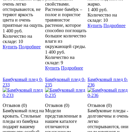
очень легко
свойствами.
жарко.
отстирываются, не
Растение бамбук –
1 400 руб.
теряют яркость
полое и пористое
Количество на
цвета и очень
травянистое
складе: 10
приятные на ощупь.
растение, которое
Купить
Подробнее
способно поглощать
1 400 руб.
большое количество
Количество на
влаги из
складе: 10
окружающей среды.
Купить
Подробнее
1 400 руб.
Количество на
складе: 9
Купить
Подробнее
Бамбуковый плед 0-
Бамбуковый плед 0-
Бамбуковый плед 0-
233
235
236
Отзывов (0)
Отзывов (0)
Отзывов (0)
Бамбуковый плед на
Модели
Бамбуковые пледы -
кровать. Стильные
представленные в
долговечны и очень
пледы из бамбука
нашем каталоге
легко
подарят вашему
отличаются
отстирываются, они
интерьеру особый
изысканным
не выцветают и