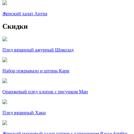
Женский халат Антра
Скидки
Плед вязанный ажурный Шоколад
Набор покрывало и шторы Кари
Оранжевый плед хлопок с рисунком Ман
Плед вязанный Хаки
Женский махровый халат гипюр c капюшоном Вассо бамбук