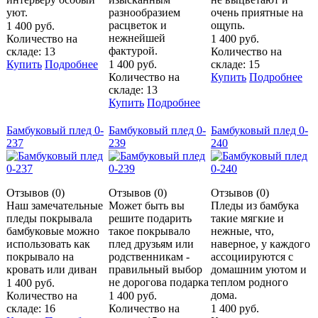
уют.
разнообразием
очень приятные на
расцветок и
ощупь.
1 400 руб.
нежнейшей
Количество на
1 400 руб.
фактурой.
складе: 13
Количество на
Купить
Подробнее
1 400 руб.
складе: 15
Количество на
Купить
Подробнее
складе: 13
Купить
Подробнее
Бамбуковый плед 0-
Бамбуковый плед 0-
Бамбуковый плед 0-
237
239
240
Отзывов (0)
Отзывов (0)
Отзывов (0)
Наш замечательные
Может быть вы
Пледы из бамбука
пледы покрывала
решите подарить
такие мягкие и
бамбуковые можно
такое покрывало
нежные, что,
использовать как
плед друзьям или
наверное, у каждого
покрывало на
родственникам -
ассоциируются с
кровать или диван
правильный выбор
домашним уютом и
не дорогова подарка
теплом родного
1 400 руб.
дома.
Количество на
1 400 руб.
складе: 16
Количество на
1 400 руб.