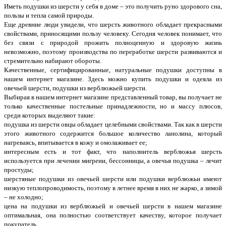
Иметь подушки из шерсти у себя в доме – это получить руно здорового сна,
пользы и тепла самой природы.
Еще древние люди увидели, что шерсть животного обладает прекрасными
свойствами, приносящими пользу человеку. Сегодня человек понимает, что
без связи с природой прожить полноценную и здоровую жизнь
невозможно, поэтому производства по переработке шерсти развиваются и
стремительно набирают обороты.
Качественные, сертифицированные, натуральные подушки доступны в
нашем интернет магазине. Здесь можно купить подушки и одеяла из
овечьей шерсти, подушки из верблюжьей шерсти.
Выбирая в нашем интернет магазине представленный товар, вы получает не
только качественные постельные принадлежности, но и массу плюсов,
среди которых выделяют такие:
подушка из шерсти овцы обладает целебными свойствами. Так как в шерсти
этого животного содержится большое количество ланолина, который
нагреваясь, впитывается в кожу и омолаживает ее;
интересным есть и тот факт, что наполнитель верблюжья шерсть
используется при лечении мигрени, бессонницы, а овечья подушка – лечит
простуды;
шерстяные подушки из овечьей шерсти или подушки верблюжьи имеют
низкую теплопроводимость, поэтому в летнее время в них не жарко, а зимой
– не холодно;
цена на подушки из верблюжьей и овечьей шерсти в нашем магазине
оптимальная, она полностью соответствует качеству, которое получает
покупатель.