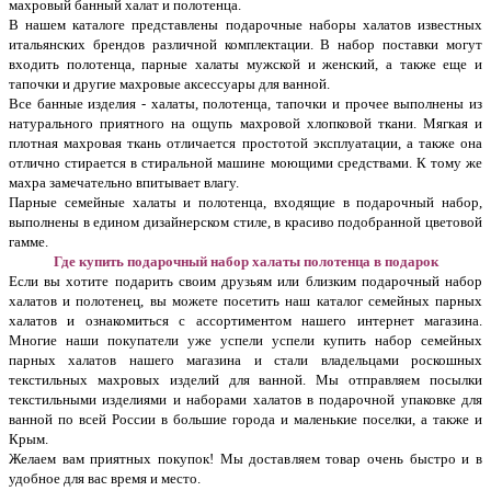
махровый банный халат и полотенца.
В нашем каталоге представлены подарочные наборы халатов известных
итальянских брендов различной комплектации. В набор поставки могут
входить полотенца, парные халаты мужской и женский, а также еще и
тапочки и другие махровые аксессуары для ванной.
Все банные изделия - халаты, полотенца, тапочки и прочее выполнены из
натурального приятного на ощупь махровой хлопковой ткани. Мягкая и
плотная махровая ткань отличается простотой эксплуатации, а также она
отлично стирается в стиральной машине моющими средствами. К тому же
махра замечательно впитывает влагу.
Парные семейные халаты и полотенца, входящие в подарочный набор,
выполнены в едином дизайнерском стиле, в красиво подобранной цветовой
гамме.
Где купить подарочный набор халаты полотенца в подарок
Если вы хотите подарить своим друзьям или близким подарочный набор
халатов и полотенец, вы можете посетить наш каталог семейных парных
халатов и ознакомиться с ассортиментом нашего интернет магазина.
Многие наши покупатели уже успели успели купить набор семейных
парных халатов нашего магазина и стали владельцами роскошных
текстильных махровых изделий для ванной. Мы отправляем посылки
текстильными изделиями и наборами халатов в подарочной упаковке для
ванной по всей России в большие города и маленькие поселки, а также и
Крым.
Желаем вам приятных покупок! Мы доставляем товар очень быстро и в
удобное для вас время и место.