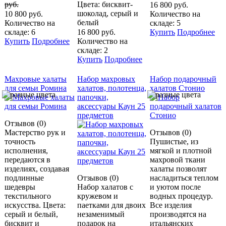
руб.
Цвета: бисквит-
16 800 руб.
шоколад, серый и
10 800 руб.
Количество на
белый
Количество на
складе: 5
складе: 6
16 800 руб.
Купить
Подробнее
Купить
Подробнее
Количество на
складе: 2
Купить
Подробнее
Махровые халаты
Набор махровых
Набор подарочный
для семьи Ромина
халатов, полотенца,
халатов Стонио
папочки,
аксессуары Каун 25
предметов
Отзывов (0)
Мастерство рук и
Отзывов (0)
точность
Пушистые, из
исполнения,
мягкой и плотной
передаются в
махровой ткани
изделиях, создавая
халаты позволят
подлинные
Отзывов (0)
насладиться теплом
шедевры
Набор халатов с
и уютом после
текстильного
кружевом и
водных процедур.
искусства. Цвета:
паетками для двоих
Все изделия
серый и белый,
незаменимый
производятся на
бисквит и
подарок на
итальянских