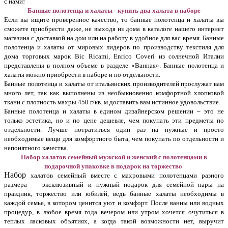
с нами!
Банные полотенца и халаты - купить два халата в наборе
Если вы ищите проверенное качество, то банные полотенца и халаты вы
сможете приобрести даже, не выходя из дома в каталоге нашего интернет
магазина с доставкой на дом или на работу в удобное для вас время. Банные
полотенца и халаты от мировых лидеров по производству текстиля для
дома торговых марок Bic Ricami, Enrico Coveri из солнечной Италии
представлены в полном объеме в разделе «Ванная». Банные полотенца и
халаты можно приобрести в наборе и по отдельности.
Банные полотенца и халаты от итальянских производителей прослужат вам
много лет, так как выполнены из необыкновенно комфортной хлопковой
ткани с плотность махры 450 г/кв. м доставить вам истинное удовольствие.
Банные полотенца и халаты в едином дизайнерском решении – это не
только эстетика, но и по цене дешевле, чем покупать эти предметы по
отдельности. Лучше потратиться один раз на нужные и просто
необходимые вещи для комфортного быта, чем покупать по отдельности и
непонятного качества.
Набор халатов семейный мужской и женский с полотенцами в
подарочной упаковке в подарок на торжество
Набор
халатов семейный вместе с махровыми полотенцами разного
размера - эксклюзивный и нужный подарок для семейной пары на
праздник, торжество или юбилей, ведь банные халаты необходимы в
каждой семье, в котором ценится уют и комфорт. После ванны или водных
процедур, в любое время года вечером или утром хочется очутиться в
теплых ласковых объятиях, а когда такой возможности нет, выручит