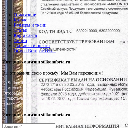
blogjquery.ru
О магазине
Каталог
Размеры и ткани
Статьи
Карта сайта
Акции
Доставка и оплата
Обмен Возврат Отказ
Интернет-магазин stilkomforta.ru
Вы отправили свою просьбу! Мы Вам перезвоним!
Stilkomforta.ru интернет магазин, который на протяжении
многих лет делает все возможное для своих покупателей,
чтобы они смогли с головой окунуться в мир качественного
текстиля от европейских производителей. Мы предлагаем
только самое лучшее потому, что дорожим своей репутацией!
Интернет-магазин stilkomforta.ru