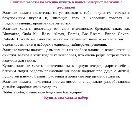
Элитные халаты полотенца купить в нашем интернет магазине с
доставкой
Элитные халаты полотенца могут позволить себе покупатели только с
безупречным вкусом и, знающие толк в хороших товарах и,
предпочитающих проверенное качество.
Элитные халаты полотенца от таких итальянских брендов, таких как
Blumarine, Onda blu, Rossi, Almax, Domus, Bic Ricami, Enrico Coveri,
Roberto Covalli вы сможете найти на страницах нашего каталога как по
отдельности, так и в наборах в едином дизайнерском решении.
Элитные халаты полотенца выполнены из особого хлопка, высокой степени
очистки. Махра в этих изделиях велюровая, что очень редко встречается в
изделиях для ванны.
Купить элитные халаты полотенца, вы в первую очередь дарите себе и
близким людям радость прикосновения после водных процедур с мягкой,
пушистой и нежной ткань полотенца и приятные ощущения от халата.
Элитные халаты полотенца поставляются в специально разработанном
дизайне коробках или чемоданах.
Любите себя, и ваше тело будет вам благодарно!
Купить два халата набор
поло
тенцами для двоих и для одного с вышивкой и кружевом купить. Набор халатов банный мужской и
женский в Москве недорого в подарок.