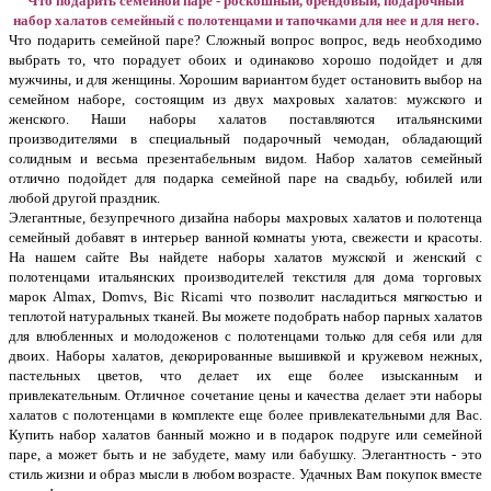
Что подарить семейной паре - роскошный, брендовый, подарочный
набор халатов семейный с полотенцами и тапочками для нее и для него.
Что подарить семейной паре? Сложный вопрос вопрос, ведь необходимо
выбрать то, что порадует обоих и одинаково хорошо подойдет и для
мужчины, и для женщины. Хорошим вариантом будет остановить выбор на
семейном наборе, состоящим из двух махровых халатов: мужского и
женского. Наши наборы халатов поставляются итальянскими
производителями в специальный подарочный чемодан, обладающий
солидным и весьма презентабельным видом. Набор халатов семейный
отлично подойдет для подарка семейной паре на свадьбу, юбилей или
любой другой праздник.
Элегантные, безупречного дизайна наборы махровых халатов и полотенца
семейный добавят в интерьер ванной комнаты уюта, свежести и красоты.
На нашем сайте Вы найдете наборы халатов мужской и женский с
полотенцами итальянских производителей текстиля для дома торговых
марок Almax, Domvs, Bic Ricami что позволит насладиться мягкостью и
теплотой натуральных тканей. Вы можете подобрать набор парных халатов
для влюбленных и молодоженов с полотенцами только для себя или для
двоих. Наборы халатов, декорированные вышивкой и кружевом нежных,
пастельных цветов, что делает их еще более изысканным и
привлекательным. Отличное сочетание цены и качества делает эти наборы
халатов с полотенцами в комплекте еще более привлекательными для Вас.
Купить набор халатов банный можно и в подарок подруге или семейной
паре, а может быть и не забудете, маму или бабушку. Элегантность - это
стиль жизни и образ мысли в любом возрасте. Удачных Вам покупок вместе