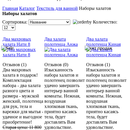
Главная
Каталог
Текстиль для ванной
Наборы халатов
Наборы халатов
Сортировка:
Количество:
Два махровых
Два халата
Два халата
халата Нати 8
полотенца Анжа
полотенца Киная
Отзывов (1)
Отзывов (0)
Отзывов (1)
Два махровых
Изысканность
Изысканность
халата в подарок!
набора халатов и
набора халатов и
Комплектация
полотенец позволит
полотенец позволит
набора - два халата
удачно завершить
удачно завершить
разного цвета и
интерьер ванной
интерьер ванной
размера - мужской
комнаты. Нежная,
комнаты. Нежная,
женский, полотенца
воздушная
воздушная
для рук, тела и
хлопковая ткань,
хлопковая ткань,
варежки для мытья -
приятно касаясь
приятно касаясь
удачное и выгодное
тела, будет
тела, будет
приобретение!
доставлять Вам
доставлять Вам
Старая цена:
11 800
удовольствие.
удовольствие.