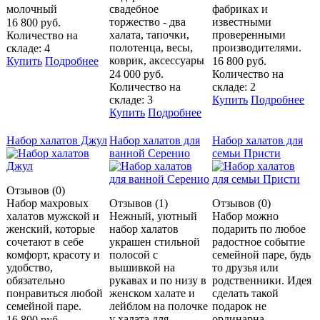
молочный
свадебное
фабриках и
торжество - два
известными
16 800 руб.
халата, тапочки,
проверенными
Количество на
полотенца, весы,
производителями.
складе: 4
коврик, аксессуары
Купить
Подробнее
16 800 руб.
24 000 руб.
Количество на
Количество на
складе: 2
складе: 3
Купить
Подробнее
Купить
Подробнее
Набор халатов Джул
Набор халатов для
Набор халатов для
ванной Серенио
семьи Присти
Отзывов (0)
Набор махровых
Отзывов (1)
Отзывов (0)
халатов мужской и
Нежный, уютный
Набор можно
женский, которые
набор халатов
подарить по любое
сочетают в себе
украшен стильной
радостное событие
комфорт, красоту и
полосой с
семейной паре, будь
удобство,
вышивкой на
то друзья или
обязательно
рукавах и по низу в
родственники. Идея
понравиться любой
женском халате и
сделать такой
семейной паре.
лейблом на полочке
подарок не
у халата для
ординарна,
16 800 руб.