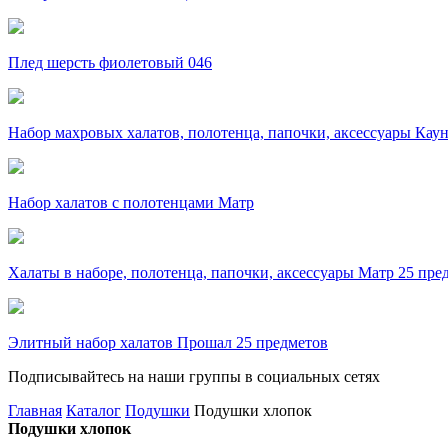
Плед шерсть фиолетовый 046
Набор махровых халатов, полотенца, папочки, аксессуары Кау
Набор халатов с полотенцами Матр
Халаты в наборе, полотенца, папочки, аксессуары Матр 25 пре
Элитный набор халатов Прошал 25 предметов
Подписывайтесь на наши группы в социальных сетях
Главная
Каталог
Подушки
Подушки хлопок
Подушки хлопок