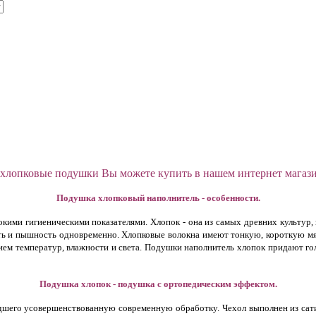
хлопковые подушки Вы можете купить в нашем интернет магазин
Подушка хлопковый наполнитель - особенности.
кими гигиеническими показателями. Хлопок - она из самых древних культур,
ть и пышность одновременно. Хлопковые волокна имеют тонкую, короткую мя
вием температур, влажности и света. Подушки наполнитель хлопок придают го
Подушка хлопок - подушка с ортопедическим эффектом.
дшего усовершенствованную современную обработку. Чехол выполнен из сатин