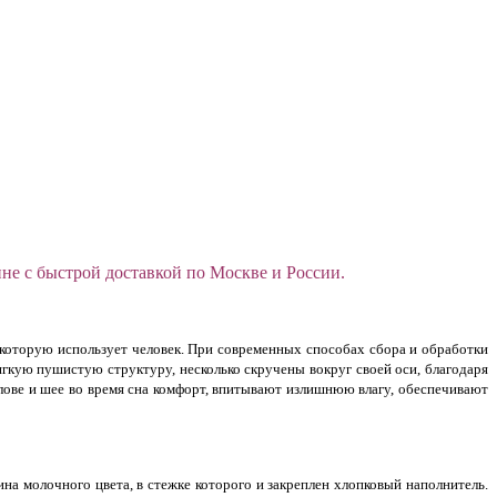
е с быстрой доставкой по Москве и России.
 которую использует человек. При современных способах сбора и обработки
гкую пушистую структуру, несколько скручены вокруг своей оси, благодаря
лове и шее во время сна комфорт, впитывают излишнюю влагу, обеспечивают
а молочного цвета, в стежке которого и закреплен хлопковый наполнитель.