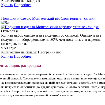
Количество на складе: 5
Купить
Подробнее
Подушки и одеяло Монгольский верблюд теплые - скидки
Отзывов (0)
Купить набор одеяло и две подушки со скидкой. Одеяло и две
подушки в наборе дешевле на 30%, чем покупать эти изделия
по отдельности.
5 500 руб.
Количество на складе: Неограничено
Купить
Подробнее
ента, акции, распродажа
т постоянная акция – при повторном обращении Вы получаете скидку 5%. Мы с
остоянной скидкой. Представлены комплекты махровые халаты и полотенца для
 же в соответствующих разделах вы найдете еще больший ассортимент домаш
рок, покрывала от элитных до средне-дешевого ценового сегмента, пледы ше
ссийской торговой марки, детский текстиль для новорожденных и подростко
подарки для молодоженов различной ценовой категории.