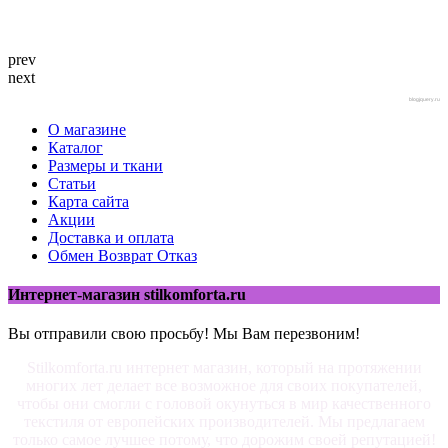
prev
next
blogjquery.ru
О магазине
Каталог
Размеры и ткани
Статьи
Карта сайта
Акции
Доставка и оплата
Обмен Возврат Отказ
Интернет-магазин stilkomforta.ru
Вы отправили свою просьбу! Мы Вам перезвоним!
Stilkomforta.ru интернет магазин, который на протяжении
многих лет делает все возможное для своих покупателей,
чтобы они смогли с головой окунуться в мир качественного
текстиля от европейских производителей. Мы предлагаем
только самое лучшее потому, что дорожим своей репутацией!