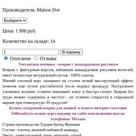
Производитель: Maison Dor
Цена:
1 900 руб.
Количество на складе:
14
В корзину
Описание
Отзывы
Элегантная новинка - коврик с жаккардовым рисунком
Коврик с фактурным ворсом, набивным жаккардовым рисунком вензелей,
имеет полностью натуральный состав - 100% хлопок.
Мягкий плотный ворс оказывает на ступни легкий массирующий эффект,
помогая еще лучше расслабиться после водных процедур. Натуральное
хлопковое волокно отлично впитывает влагу и быстро сохнет. Коврик без
труда можно содержать в чистоте - он отлично стирается в стиральной
марине при температуре 30 градусов!
Купить махровый коврик для ванной в нашем интернет магазине
Stilkomforta можно через корзину на сайте или позвонив нам по
телефонам Москва
Страна производства Турция бренд Франция
Состав - хлопок, вязаный набивной жаккард
Цвета: темно-розовый, крем, антрацит, серый