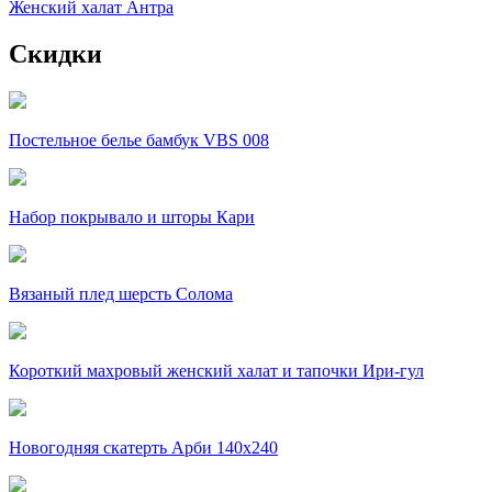
Женский халат Антра
Скидки
Постельное белье бамбук VBS 008
Набор покрывало и шторы Кари
Вязаный плед шерсть Солома
Короткий махровый женский халат и тапочки Ири-гул
Новогодняя скатерть Арби 140х240