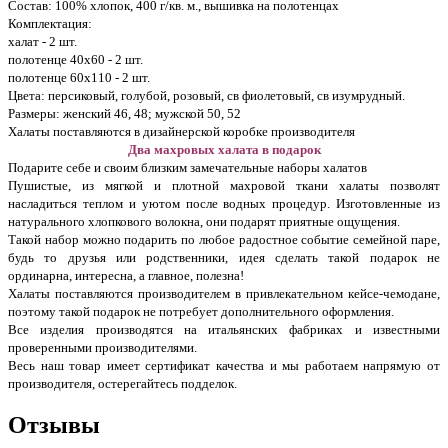
Состав: 100% хлопок, 400 г/кв. м., вышивка на полотенцах
Комплектация:
халат - 2 шт.
полотенце 40х60 - 2 шт.
полотенце 60х110 - 2 шт.
Цвета: персиковый, голубой, розовый, св фиолетовый, св изумрудный.
Размеры: женский 46, 48; мужской 50, 52
Халаты поставляются в дизайнерской коробке производителя
Два махровых халата в подарок
Подарите себе и своим близким замечательные наборы халатов
Пушистые, из мягкой и плотной махровой ткани халаты позволят
насладиться теплом и уютом после водных процедур. Изготовленные из
натурального хлопкового волокна, они подарят приятные ощущения.
Такой набор можно подарить по любое радостное событие семейной паре,
будь то друзья или родственники, идея сделать такой подарок не
ординарна, интересна, а главное, полезна!
Халаты поставляются производителем в привлекательном кейсе-чемодане,
поэтому такой подарок не потребует дополнительного оформления.
Все изделия производятся на итальянских фабриках и известными
проверенными производителями.
Весь наш товар имеет сертификат качества и мы работаем напрямую от
производителя, остерегайтесь подделок.
Отзывы