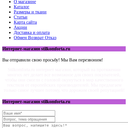
О магазине
Каталог
Размеры и ткани
Статьи
Карта сайта
Акции
Доставка и оплата
Обмен Возврат Отказ
Интернет-магазин stilkomforta.ru
Вы отправили свою просьбу! Мы Вам перезвоним!
Stilkomforta.ru интернет магазин, который на протяжении
многих лет делает все возможное для своих покупателей,
чтобы они смогли с головой окунуться в мир качественного
текстиля от европейских производителей. Мы предлагаем
только самое лучшее потому, что дорожим своей репутацией!
Интернет-магазин stilkomforta.ru