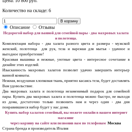
Цена:
10 800 руб.
Количество на складе:
6
В корзину
Описание
Отзывы
Недорогой набор для ванной для семейной пары - два махровых халата
и полотенца.
Комплектация набора - два халата разного цвета и размера - мужской
женский, полотенца для рук, тела и варежки для мытья - удачное и
выгодное приобретение!
Красивая вышивка и нежные, уютные цвета - интересное сочетание в
дизайне этих изделий.
Изысканность махровых халатов позволит удачно завершить интерьер
ванной комнаты.
Нежная, воздушная хлопковая ткань, приятно касаясь тела, будет доставлять
Вам удовольствие.
Два махровых халата и полотенца незаменимый подарок для семейной
пары. Купить два махровых халата и полотенца можно быстро, не выходя
из дома, достаточно только позвонить нам и через один - два дня
понравившиеся набор будет у нас дома.
Купить набор халатов семейный, вы можете онлайн в нашем интернет
магазине
через корзину на сайте или позвонив нам по телефонам
Москва
Страна бренда и производитель Италия