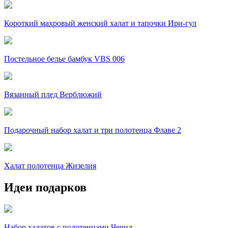
Короткий махровый женский халат и тапочки Ири-гул
Постельное белье бамбук VBS 006
Вязанный плед Верблюжий
Подарочный набор халат и три полотенца Флаве 2
Халат полотенца Жизелия
Идеи подарков
Набор халатов с полотенцами Чечил