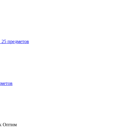
н 25 предметов
дметов
к Оптим