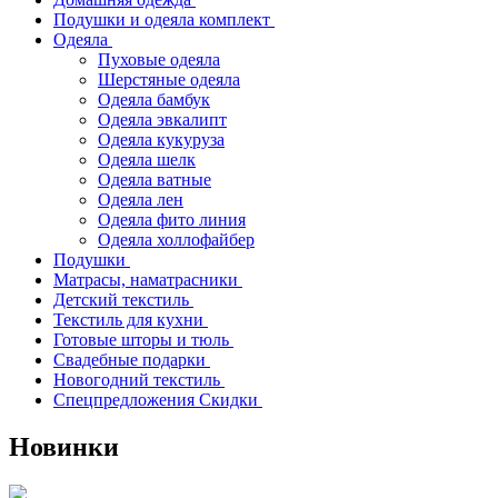
Подушки и одеяла комплект
Одеяла
Пуховые одеяла
Шерстяные одеяла
Одеяла бамбук
Одеяла эвкалипт
Одеяла кукуруза
Одеяла шелк
Одеяла ватные
Одеяла лен
Одеяла фито линия
Одеяла холлофайбер
Подушки
Матрасы, наматрасники
Детский текстиль
Текстиль для кухни
Готовые шторы и тюль
Свадебные подарки
Новогодний текстиль
Спецпредложения Скидки
Новинки