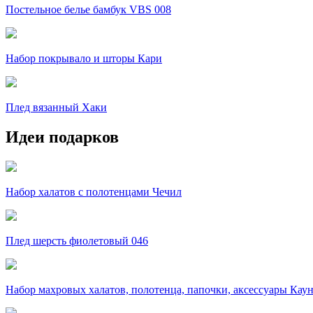
Постельное белье бамбук VBS 008
Набор покрывало и шторы Кари
Плед вязанный Хаки
Идеи подарков
Набор халатов с полотенцами Чечил
Плед шерсть фиолетовый 046
Набор махровых халатов, полотенца, папочки, аксессуары Кау