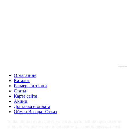
blogjquery.ru
О магазине
Каталог
Размеры и ткани
Статьи
Карта сайта
Акции
Доставка и оплата
Обмен Возврат Отказ
Stilkomforta.ru интернет магазин, который на протяжении
многих лет делает все возможное для своих покупателей,