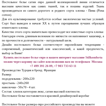
Постельное белье сатин евро данной коллекционной линии отличается
высоким качеством как самих тканей, так и пошива изделий. Ткань
производиться из самого дорогого и редкого сорта хлопка - Пима (Pima
cotton).
Для его культивирование требуется особые экологически чистые условий.
Сорт был выведен в начале ХХ в. путем скрещивания лучших образцов
египетского хлопка.
Качество этого сорта значительно превосходит все известные сорта хлопка:
благодаря очень длинным волокнам по мягкости он напоминает кашемир, а
по прочности и долговечности – натуральный шелк.
Дизайн постельного белья соответствует европейским тенденциям -
современный, романтический или классический, а какой предпочесть,
выбор за Вами!
Купить постельное белье евро в нашем интернет магазине Stilkomforta
можно через корзину на сайте или позвонив нам по телефонам Москва
+7 499 391 26 09, +7 903 733 63 11
Производство Турция и бренд Франция
Размер:
пододеяльник - 200х220
простынь - 240х260
наволочки - 50х70 - 4 шт.
Состав: хлопок категории люкс, сатин высокой плотности.
Постельное белье поставляется в красивой дизайнерской коробке
Постельное белье размера евро российского производства вы можете