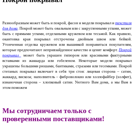
Разнообразным может быть и покрой, фасон и модели покрывал и
текстиля
для дома
. Покрой может быть овальным или с закругленными углами, может
быть с прямыми углами, отделаными кружевом или тесьмой. Как правило,
окантовка края покрывал отстрочены двойным швом или бейкой.
Утонченная отделка кружевом или вышивкой понравиться покупателям,
которые предпочитают непривзайденное качество и ценят комфорт.
Покрой
покрывал
может быть украшен гипюром или красивыми фактурными
вставками из жаккарда или гобеленом. Некоторые модели покрывал
украшены большими рюшами, бантиками, стразами или тесемками. Покрой
стеганых покрывал включает в себя три стоя: лицевая сторона – сатин,
жаккард, вискоза; наполнитель – фиброволокно или холлофайбер (холфит),
изнаночная сторона – хлопковый сатин. Уютного Вам дома, а мы Вам в
этом поможем
Мы сотрудничаем только с
проверенными поставщиками!