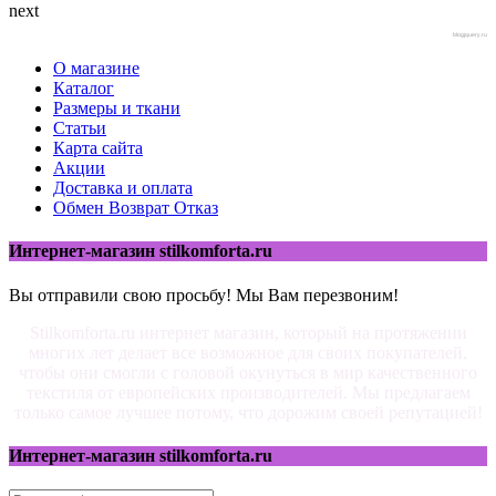
next
blogjquery.ru
О магазине
Каталог
Размеры и ткани
Статьи
Карта сайта
Акции
Доставка и оплата
Обмен Возврат Отказ
Интернет-магазин stilkomforta.ru
Вы отправили свою просьбу! Мы Вам перезвоним!
Stilkomforta.ru интернет магазин, который на протяжении
многих лет делает все возможное для своих покупателей,
чтобы они смогли с головой окунуться в мир качественного
текстиля от европейских производителей. Мы предлагаем
только самое лучшее потому, что дорожим своей репутацией!
Интернет-магазин stilkomforta.ru