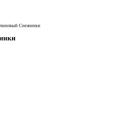
алиновый Снежинки
жинки