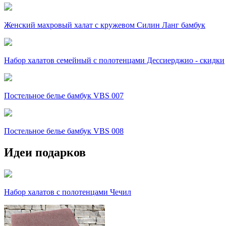
Женский махровый халат с кружевом Силин Ланг бамбук
Набор халатов семейный с полотенцами Дессиерджио - скидки
Постельное белье бамбук VBS 007
Постельное белье бамбук VBS 008
Идеи подарков
Набор халатов с полотенцами Чечил